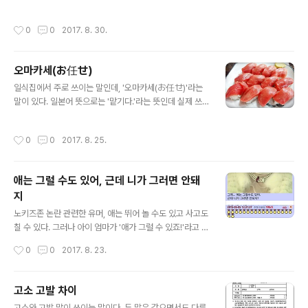
으로하여 지급하는 경우가 있는데 이는 잘못이며 이를 잘
아?'
알아두어 불이익이 없도록 해야합니다. 각종 법정수당의
작성시간
0
0
2017. 8. 30.
기준액을 무엇으로 하느냐에 따라 월..
오마카세(お任せ)
글 내용
일식집에서 주로 쓰이는 말인데, '오마카세(お任せ)'라는
말이 있다. 일본어 뜻으로는 '맡기다.'라는 뜻인데 실제 쓰
임을 보면 메뉴를 정해놓지 않고, 그날 요리나 주방장의 상
태에 따라서 만들어주는 요리(스시) 등을 의미한다. 이른바
작성시간
0
0
2017. 8. 25.
'주방장 특선'이라 불릴 수 있다. 주방장이 자신있게 내놓는
오마카세를 맛 보자. 아래 사진들은 그냥 스시(초밥) 사진
들이다. 오마카세랑은 좀 다르긴 한데 일단 참고용 이미지
애는 그럴 수도 있어, 근데 니가 그러면 안돼
들. 이하 출처 https://www.instagram.com/p/681eI
지
KEhcc/?hl=ko 오마카세가 뭐지? 보통 스시 전문점을 방
글 내용
문하면 10P, 15P, 20P 등 스시 갯수로 저렴한 가격대가
노키즈존 논란 관련한 유머, 애는 뛰어 놀 수도 있고 사고도
있어 주문해서 먹는다. 나도 그렇게 먹는데... 가끔 메뉴판
칠 수 있다. 그러나 아이 엄마가 '애가 그럴 수 있죠!'라고 했
을 보면 오마카세라고 적힌 메뉴가 보인다. 5..
다가 어느 오유 유저가 들었다는 우아한 한마디. '애는 그럴
작성시간
0
0
2017. 8. 23.
수 있어. 그런데 니가 그러면 안돼지.' http://m.humoruni
v.com/board/read.html?table=pds&number=54
8514
고소 고발 차이
글 내용
고소와 고발 많이 쓰이는 말이다. 두 말은 같으면서도 다른