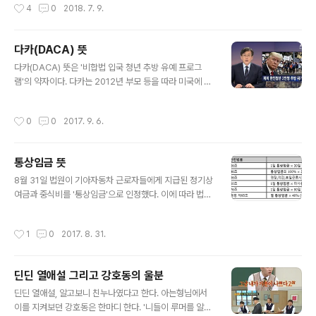
작성시간
4
0
2018. 7. 9.
자동차와 결합되는 부분이 부러진 것 같다. 벌려보면 가운
데에 ㅡ자로 된 모양이 끊어져서 자동차 본체와 제대로 결
합되지 않는다. 바로 이놈이 부러졌는데 이걸 교체해야하
다카(DACA) 뜻
나...
글 내용
다카(DACA) 뜻은 '비합법 입국 청년 추방 유예 프로그
램'의 약자이다. 다카는 2012년 부모 등을 따라 미국에 온
청년들을 '드리머'로 부르며 오바마 행정부의 행정명령을
통해 시행되었다. 16살 이전에 미국에 왔고, 31살 미만인
작성시간
0
0
2017. 9. 6.
다카(비합법 입국 청년 추방 유예 프로그램)에 해당되는데,
전과가 없고 학교나 직장에 다니는 78만여명이 비합법 이
지마 다카로 인해 법의 테두리에 안에 살게 된 것이다. 하지
통상임금 뜻
만 트럼프 미국 대통령은 다카 폐지를 시사한 바 있다. # 사
글 내용
진 출처 JTBC 뉴스룸 2017년 9월 6일자 트럼프, 80만
8월 31일 법원이 기아자동차 근로자들에게 지급된 정기상
비합법 이민 청년 희망 '다카' 폐지 시사한겨레-21시간 전
여금과 중식비를 '통상임금'으로 인정했다. 이에 따라 법원
미국에서 자랐으나 미국인이 아닌 민수 캉과 리카르도 아
은 사측이 근로자들에게 3년치 4천223억원의 밀린 임금
마야의 불안한 삶을 희망으로 바꾼 건 '비합법 입국 청년 추
을 추가 지급하라고 판결했다. 기아차 측은 노조의 추가 수
작성시간
1
0
2017. 8. 31.
방 유..
당 요구가 회사의 경영에 어려움을 초래해 '신의성실의 원
칙(신의칙)'에 위반된다고 주장했지만, 법원은 이런 주장을
받아들이지 않았다. 통상임금 뜻 의미는, 각종 법정수당(시
딘딘 열애설 그리고 강호동의 울분
간외 근로수당, 휴일 근로수당, 연차 근로수당, 월차근로수
글 내용
당 , 해고수당, 생리수당 등)을 계산하는 기준입니다. 간혹
딘딘 열애설, 알고보니 친누나였다고 한다. 아는형님에서
일부 회사에서는 이러한 각종 법정수당을 기본급만을 기준
이를 지켜보던 강호동은 한마디 한다. '니들이 루머를 알