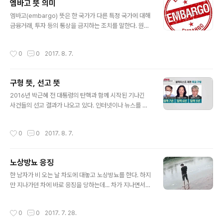
엠바고 뜻 의미
발동되기 위해서는 보통 다음 3가지 조건을 충족해야 하나
글 내용
는 견해다. 사태의 긴급성. 즉, 서둘러 대응하지 않으면 국
엠바고(embargo) 뜻은 한 국가가 다른 특정 국가에 대해
방에 현저한 문제가 생기는 것이 확실해야 한다. 행동의 필
금융거래, 투자 등의 통상을 금지하는 조치를 말한다. 원래
요성. 즉, 사태를 해결하기 위해 정치, 외교, 경제, 문화 등
는 선박의 입출항을 금지한다는 뜻이었으나 국가간의 수출
사용 가능한 모든 수단을 총동원했어도 소용이 없었거나
금지, 통상금지조치로 그 의미가 확대되었다. 엠바고는 보
작성시간
0
0
2017. 8. 7.
이를 총동원할 시간적 여유조차 없는..
통 정치적 목적으로 어떤 특정국을 경제적으로 고립시키기
위해 사용되는데, 미국의 베트남에 대한 금수(禁輸)조치가
대표적인 예이며, 걸프 전쟁 당시 이라크에 대한 미국의 제
구형 뜻, 선고 뜻
재조치도 엠바고에 해당된다고 할 수 있다. # 출처 http
글 내용
s://goo.gl/ri71Tu
2016년 박근혜 전 대통령의 탄핵과 함께 시작된 기나긴
사건들의 선고 결과가 나오고 있다. 인터넷이나 뉴스를 보
면 선고 뜻이나 구형 뜻에 대해 헷갈리는 경우가 많다. 형사
재판에서 검찰의 구형이나 판사의 선고가 무엇이 다를까.
작성시간
0
0
2017. 8. 7.
구형 뜻은? 검사가 죄가 있음을 입증하고 죄의 질에 따라
판사에게 벌의 양을 요청한다. 즉, 구형이란 검사가 판사에
게 죄가 있으니 이만큼 벌을 가해달라는 것이다. 선고 뜻
노상방뇨 응징
은? 검사와 변호인으로부터 서로의 주장을 듣고 판사는 최
글 내용
종 선고를 한다. 즉, 선고는 죄의 질에 따라 판사가 최종적
한 남자가 비 오는 날 차도에 대놓고 노상방뇨를 한다. 하지
으로 죄의 값을 실제로 확정하는 것이다. 물론 이에 검사나
만 지나가던 차에 바로 응징을 당하는데... 차가 지나면서
변호사 모두 항소를 할 수 있다. 이를테면 박근혜 정부의 문
자신이 지렸던 오줌을 온몸으로 받아내는 남자. 노상방뇨
화예술계 블랙리스트 사건 주모자 김기춘 전 비서실장에게
작성시간
0
0
2017. 7. 28.
검찰은 징역 7년을 구형했..