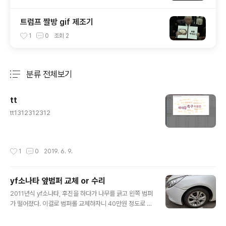
트럼프 짤방 gif 제조기
1
0
조회
2
분류 전체보기
주요 글 목록
tt
글 내용
tt1312312312
작성시간
1
0
2019. 6. 9.
yf소나타 앞범퍼 교체 or 수리
글 내용
2011년식 yf소나타, 후진을 하다가 나무를 긁고 왼쪽 범퍼
가 떨어졌다. 이걸로 범퍼롤 교체하자니 40만원 정도로 비
싸고, 그렇다고 계속 이렇게 있자니 주행을 하면 빠진다. 가
까이서 보면 이렇게 살짝 빠져있는 것 처럼 보이는데 끝에