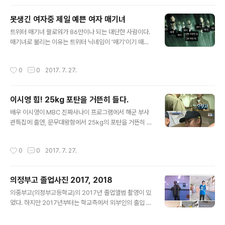
못생긴 여자중 제일 예쁜 여자 매기녀
글 내용
트위터 매기녀 팔로워가 86만이나 되는 대단한 사람이다.
매기녀로 불리는 이유는 트위터 닉네임이 '매기'이기 때문
이고 여자라고 추정되기 때문이다. 또한 그 입담과 재치가
좋아 이런 팔로워가 나온 것 같아. 페이스북 사칭으로 트위
작성시간
0
0
2017. 7. 27.
터에서 페이스북으로 넘어간 2016년 12월 이후의 글은
없어 보인다. 아무래도 남자친구가 생겼다거나... # 매기 트
위터 https://twitter.com/16O47# 매기 페이스북 http
이시영 힘! 25kg 포탄을 거뜬히 들다.
s://www.facebook.com/16047mac2/ 매기녀의 글
글 내용
은 대체로 이런 식이다. "작년이맘때쯤 빽빽한 지하철에서
배우 이시영이 MBC 진짜사나이 프로그램에서 해군 부사
왠 변태가 손잡이를 잡고있는 내 손등에 지 입술을 실수인
관특집에 출연, 문무대왕함에서 25kg의 포탄을 거뜬히 드
척 갖다대기 시작했다 그리고 너무 놀란 나머지 나는 조용
는 힘을 자랑했다. 배우로 출발, 예능에서 이름을 띄우고,
하고 침착하게 손등위로 느껴지는 그의 숨결을 느끼기 시
여자 배우 최초로 복싱 국가대표가 되었으며, 오는 2017
작성시간
0
0
2017. 7. 27.
작..
년 9월 30일 결혼식을 올리는 예비 신부이기도 하다. 이시
이영은 7월 13일 "올 가을 사랑하는 사람과 결혼하기로 했
다"고 인스타그램을 통해 글을 게재했다. 그 이유는 현재 4
의정부고 졸업사진 2017, 2018
개월을 바라보는 14주차 예비 엄마이기 때문이라고 덧붙
글 내용
였다. 이시영의 예비 신랑은 에이트 조승현(44) 대표다. 조
의중부고(의정부고등학교)의 2017년 졸업앨범 촬영이 있
대표는 '영천영화' '팔자막창' 등 외식 프랜차이즈를 성공시
었다. 하지만 2017년부터는 학교측에서 외부인의 출입 제
킨 사업가다. 두 사람은 지인의 소개로 처음 만났고, 이시영
한 및 학생들에게 SNS 금지령을 내리며 코스플레이의 한
이 샐러드 전문점을 여는 데 조 대표의 조언이 큰 도움이 된
축으로 자리잡았던 '의정부고 졸업사진'이 보이지 않을 뻔