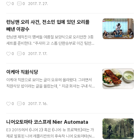
작성시간
0
0
2017. 7. 27.
것으로 알려졌..
했으나... 결국 유출되어 인터넷에 퍼지게 되었다. 의정부고
측은 학생들의 촬영 컨셉도 사전에 검사받은 것으로 전해
졌다. kakao 그동안 ‘의정부고 졸업사진’은 매년 ‘레전
런닝맨 오리 사건, 전소민 입에 있던 오리를
드’를 경신했다. 또 매년 사람들은 의정부고 학생들의 놀라
빼낸 이광수
운 아이디어와 재치에 극찬을 아끼지 않았다. 2016년 8월
글 내용
에는 문화체육관광부와 한국문화예술위원회의 후원으로
런닝맨 제작진이 멤버들 여름철 보양식으로 오리만찬 3종
의정부고 졸업사진 100점을 공개하는 전시회가 열리기도
세트를 준비한다. “주사위 고 스톱 단판승부로 이긴 팀만
했다. 하지만 2017년의 ‘의정부고 졸업사진’은 아쉽게도
오리 음식을 먹을 수 있다”고 설명했다. 블랙팀 송지효는
작성시간
0
0
2017. 7. 17.
많은 사람이 즐길 수 없을 듯 ..
2, 전소민은 2점을 득점해 총 4점을 얻었다. 화이트팀 유
재석은 5, 김종국도 5를 골라 총 10점을 기록했다. 오리 음
식은 화이트팀에게 돌아갔다. 화이트팀 양세찬은 “그거 아
이케아 직원식당
시죠? 이 오리가 여름 보양식인거. 이 지방이 불포화 지방
글 내용
이케아 직원으로 보이는 글이 오유에 올라왔다. 그러면서
산이라 다이어트에 좋다”고 말했다. 김종국도 “오리는 단
직원식당 밥이라는 글을 올렸는데, " 지금 회사는 구내 식
백질이 매우 많지만 건강한 지방이다. 껍데기도 맛있다”면
당이 5천원인데 그중에 회사에서 2500원을 지원해주고
서 거들었다. 양세찬은 : 명이나물에 싼 오리 한 점 누구한
나머지 2500원은 개인이 부담해서 먹고 있습니다."라는
테 주고 싶다.전소민 : 아~ 유재석 : 소민아, 자석 인간 좀 보
작성시간
0
0
2017. 7. 16.
글이다. 이케아 직원식당 밥은 빕스(VIPS) 정도는 되어 보
여줘양세찬 밥뚜껑도 되니? 그럼 준다.전소민 : 정말 줄 거
인다. 요즘 빕스는 훈제연어도 없고 폭립도 사라졌다. # 출
냐(밥뚜껑 이..
처 http://www.todayhumor.co.kr/board/view.ph
니어오토마타 코스프레 Nier Automata
p?table=cook&no=207065&s_no=207065&kin
글 내용
d=search&search_table_name=cook&page=1&
E3 2015에서 《니어 2》 혹은 《니어: 뉴 프로젝트》라는 가
keyfield=subject&keyword=%ED%9A%8C%E
제로 발표된 니어 레플리칸트의 후속작 니어 오토마타(Nie