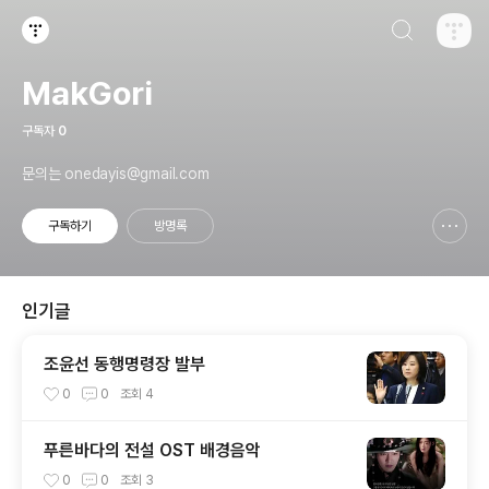
검색하기
티스토리
MakGori
구독자
0
문의는 onedayis@gmail.com
구독하기
방명록
신고하기 레이어
열기
인기글
조윤선 동행명령장 발부
0
0
조회
4
푸른바다의 전설 OST 배경음악
0
0
조회
3