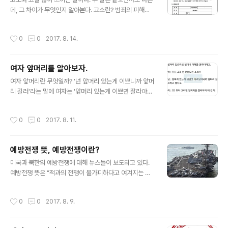
데, 그 차이가 무엇인지 알아본다. 고소란? 범죄의 피해자
나 피해자와 일정한 관계에 있는 사람(''고소권자''라고 한
다)이 수사기관에 범죄 사실을 직접 처벌할 것을 서면 등으
작성시간
0
0
2017. 8. 14.
로 요청하는 것으로 '고소장을 작성한다.'라는 말을 쓴다.
고발이란? 고소권자 이외의 제3자가 수사기관에 범죄 사
실을 신고하여 처벌을 구하는 것이다. A가 B를 때렸다면,
여자 앞머리를 알아보자.
억울한 B는 고소장을 작성한다. 반면 A와 B의 싸움을 목격
글 내용
한 사람이 신고를 하면 고발에 해당한다.
여자 앞머리란 무엇일까? '넌 앞머리 있는게 이쁘니까 앞머
리 길러'라는 말에 여자는 '앞머리 있는게 이쁘면 잘라야
지'라는 대답을 한다. 그러나 남자는 앞머리를 기르라는데.
과연 여자 앞머리는 무엇이기에 이리 헷갈리는가.
작성시간
0
0
2017. 8. 11.
예방전쟁 뜻, 예방전쟁이란?
글 내용
미국과 북한의 예방전쟁에 대해 뉴스들이 보도되고 있다.
예방전쟁 뜻은 "적과의 전쟁이 불가피하다고 여겨지는 정
세, 특히 적의 공격에 방어로 일관하는 것보다 먼저 공격을
가하는 것이 유리하다는 군사적 판단에 근거하여, 아군의
작성시간
0
0
2017. 8. 9.
선제공격으로 시작되는 전쟁"으로 정의될 수 있다. 국제법
에서 예방전쟁은 국가의 자위권 행사라는 근거 하에 제한
적으로 용인이 가능하다는 견해가 있다. 국가의 자위권이