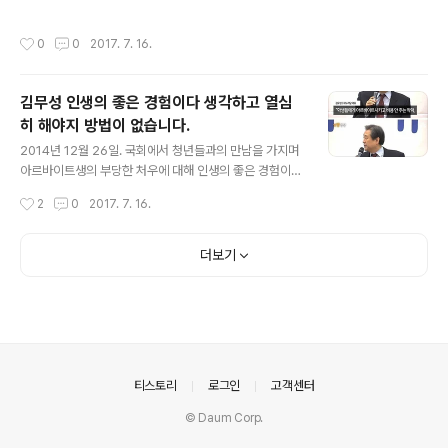
C%82%AC
r Automata). 2015년 10월 29일 발매된 패미통이나 전
격 플레이스테이션 등의 잡지와 같은 날 갱신된 티저 사이
작성시간
0
0
2017. 7. 16.
트를 통해 제목이 《니어:오토마타》로 확정되었음을 밝혔
다. 오토마타(automata)는 automaton의 복수형 영단어
로 로봇, 혹은 로봇 같은 사람을 비유적으로 칭할 때 쓰이는
김무성 인생의 좋은 경험이다 생각하고 열심
단어다[3]. 본 작품의 등장 캐릭터들인 안드로이드(인간의
히 해야지 방법이 없습니다.
모습을 한 로봇)와 기계생명체 등의 로봇 개체들이 인류를
글 내용
닮고 싶어 하는 모습을 작품 내내 그려내고 있는데, 이를 상
2014년 12월 26일. 국회에서 청년들과의 만남을 가지며
징적으로 표현할 수 있는 단어로 '오토마타'라는 단어를 작
아르바이트생의 부당한 처우에 대해 인생의 좋은 경험이라
품명에 넣은 것으로 추정된다. 니어 오토마타의 스토리먼..
고 생각하고 열심히 해야지 방법이 없다, '악덕 업주를 구분
작성시간
2
0
2017. 7. 16.
하는 능력을 가져야 한다'는 등의 망언발언을 했다.기사 딴
지일보 본격 재평가 참고로 (위에 서술되어 있지만) 김무성
대표는 부잣집에서 태어나 26세에 한 회사의 상무직에 올
더보기
랐고, 32세에 한 회사의 사장직에 올랐던 사람이다. 2016
년 제20대 국회의원 선거에서 새누리당이 참패하면서 이
발언은 그대로 김무성에게 부메랑으로 돌아왔다.
의안내
티스토리
로그인
고객센터
© Daum Corp.