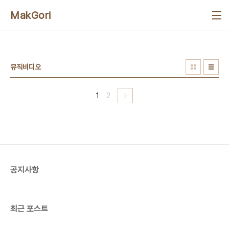
본문 바로가기
MakGori
뮤직비디오
1
2
공지사항
최근 포스트