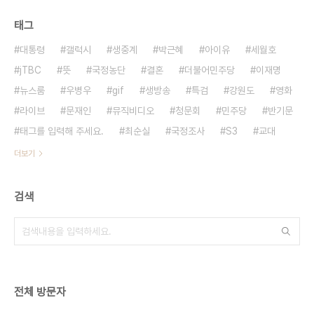
태그
대통령
갤럭시
생중계
박근혜
아이유
세월호
jTBC
뜻
국정농단
결혼
더불어민주당
이재명
뉴스룸
우병우
gif
생방송
특검
강원도
영화
라이브
문재인
뮤직비디오
청문회
민주당
반기문
태그를 입력해 주세요.
최순실
국정조사
S3
교대
더보기
검색
전체 방문자