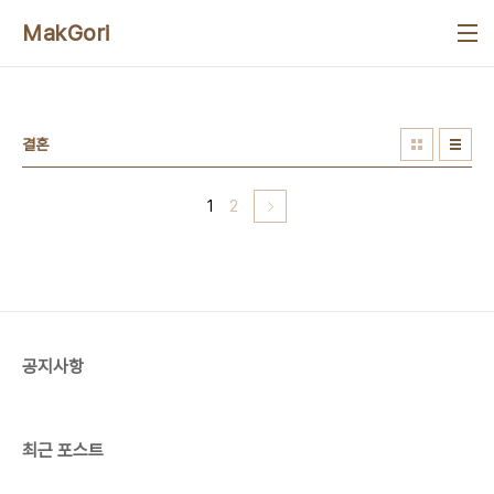
본문 바로가기
MakGori
결혼
1
2
공지사항
최근 포스트