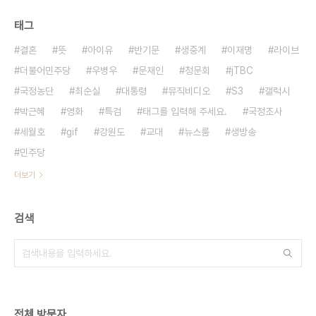
태그
결혼
뜻
아이유
반기문
생중계
이재명
라이브
더불어민주당
우병우
문재인
청문회
jTBC
국정농단
최순실
대통령
뮤직비디오
S3
갤럭시
박근혜
영화
특검
태그를 입력해 주세요.
국정조사
세월호
gif
강원도
교대
뉴스룸
생방송
민주당
더보기
검색
전체 방문자