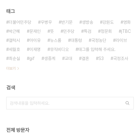
태그
더불어민주당
우병우
반기문
생방송
강원도
영화
박근혜
문재인
뜻
민주당
특검
청문회
jTBC
갤럭시
아이유
뉴스룸
대통령
국정농단
라이브
세월호
이재명
뮤직비디오
태그를 입력해 주세요.
최순실
gif
생중계
교대
결혼
S3
국정조사
더보기
검색
전체 방문자