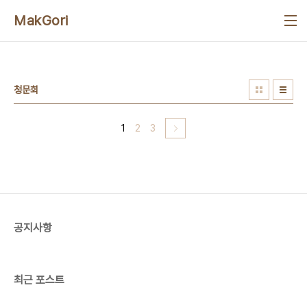
본문 바로가기
MakGori
청문회
1
2
3
공지사항
최근 포스트