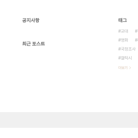
공지사항
태그
교대
영화
최근 포스트
국정조사
갤럭시
더보기