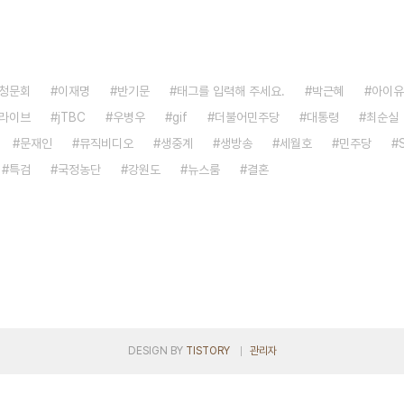
청문회
이재명
반기문
태그를 입력해 주세요.
박근혜
아이유
라이브
jTBC
우병우
gif
더불어민주당
대통령
최순실
문재인
뮤직비디오
생중계
생방송
세월호
민주당
특검
국정농단
강원도
뉴스룸
결혼
DESIGN BY
TISTORY
관리자