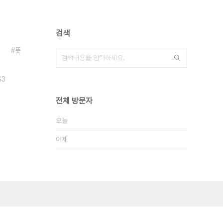
검색
뜻
S3
전체 방문자
오늘
어제