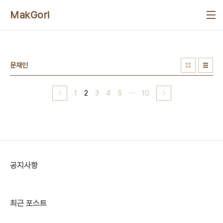
본문 바로가기
MakGori
문재인
1
2
3
4
5
···
10
공지사항
최근 포스트