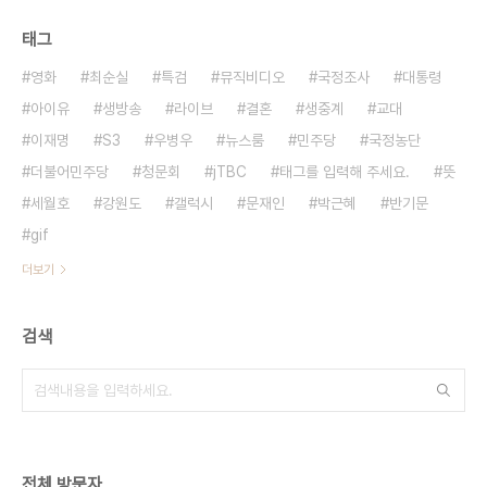
태그
영화
최순실
특검
뮤직비디오
국정조사
대통령
아이유
생방송
라이브
결혼
생중계
교대
이재명
S3
우병우
뉴스룸
민주당
국정농단
더불어민주당
청문회
jTBC
태그를 입력해 주세요.
뜻
세월호
강원도
갤럭시
문재인
박근혜
반기문
gif
더보기
검색
전체 방문자